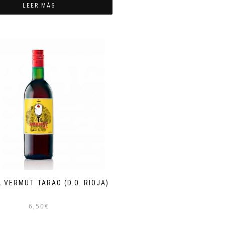
LEER MÁS
 VERMUT TARAO (D.O. RIOJA)
6,50
€