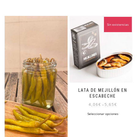
Sin existencias
LATA DE MEJILLÓN EN
ESCABECHE
4,06
€
5,65
€
–
Este
Seleccionar opciones
producto
tiene
múltiples
variantes.