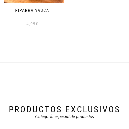
Las
opciones
PIPARRA VASCA
se
pueden
4,95
€
elegir
en
la
página
de
producto
PRODUCTOS EXCLUSIVOS
Categoría especial de productos