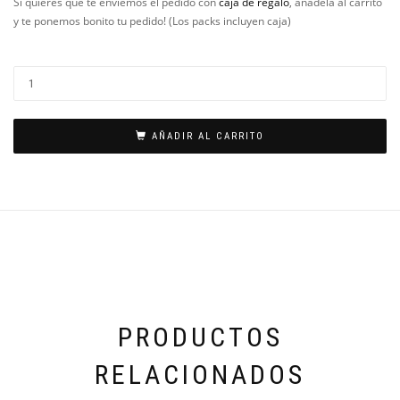
Si quieres que te enviemos el pedido con
caja de regalo
, añádela al carrito
y te ponemos bonito tu pedido! (Los packs incluyen caja)
AÑADIR AL CARRITO
PRODUCTOS
RELACIONADOS